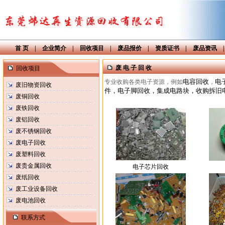
首 页
|
企业简介
|
回收项目
|
废品报价
|
资质证书
|
废品资讯
废 电 子 回 收
回收项目
电容回收
电
专业收购各类电子资源，例如
，
废旧物资回收
件，电子脚回收，集成电路块，收购拆旧
废铜回收
废铁回收
废铝回收
废不锈钢回收
废电子回收
废塑料回收
废贵金属回收
电子芯片回收
废纸回收
废工业设备回收
废电池回收
联系方式